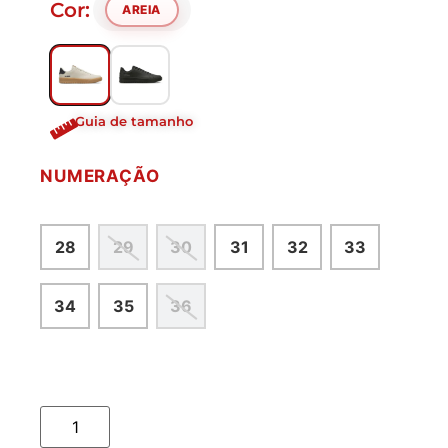
Cor:
AREIA
Guia de tamanho
NUMERAÇÃO
28
29
30
31
32
33
34
35
36