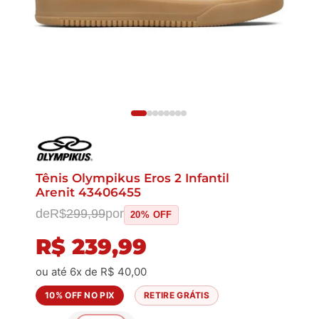
Tênis Olympikus Eros 2 Infantil
Arenit 43406455
de
R$
299,99
por
20% OFF
R$
239,99
ou até 6x de
R$
40,00
10% OFF NO PIX
RETIRE GRÁTIS