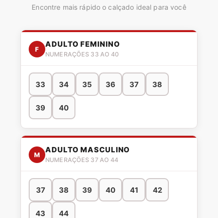
Encontre mais rápido o calçado ideal para você
ADULTO FEMININO
F
NUMERAÇÕES 33 AO 40
33
34
35
36
37
38
39
40
ADULTO MASCULINO
M
NUMERAÇÕES 37 AO 44
37
38
39
40
41
42
43
44