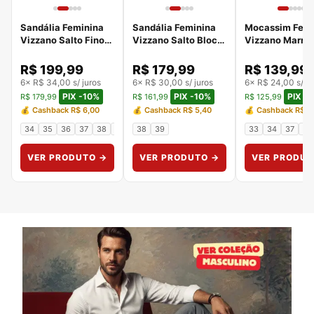
Sandália Feminina
Sandália Feminina
Mocassim Femi
Vizzano Salto Fino
Vizzano Salto Bloco
Vizzano Marro
Dourada
com Strass Preta
1351.106.29711
6576.203.19177.66
6262.474.7286.15745
R$ 199,99
R$ 179,99
R$ 139,99
6× R$ 34,00 s/ juros
6× R$ 30,00 s/ juros
6× R$ 24,00 s/ ju
PIX -10%
PIX -10%
PIX -
R$ 179,99
R$ 161,99
R$ 125,99
💰 Cashback R$ 6,00
💰 Cashback R$ 5,40
💰 Cashback R$ 4
34
35
36
37
38
39
38
39
33
34
37
38
VER PRODUTO →
VER PRODUTO →
VER PRODUT