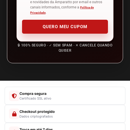
e novidades da Amparatto por e-mail e outros
canais informados, conforme a
Política de
.
Privacidade
QUERO MEU CUPOM
🔒 100% SEGURO · ✓ SEM SPAM · ✕ CANCELE QUANDO
QUISER
Compra segura
Certificado SSL ativo
Checkout protegido
Dados criptografados
Troca em até 7 dias