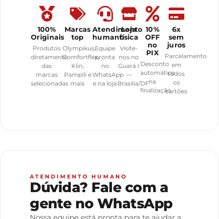
100%
Marcas
Atendimento
Loja
10%
6x
Originais
top
humano
física
OFF
sem
no
juros
Produtos
Olympikus,
Equipe
Visite-
PIX
Parcelamento
diretamente
Comfortflex,
pronta
nos no
Desconto
em
das
Klin,
no
Guará I
automático
todos
marcas
Pampili e
WhatsApp
—
na
os
selecionadas
mais
e na loja
Brasília/DF
finalização
cartões
ATENDIMENTO HUMANO
Dúvida? Fale com a
gente no WhatsApp
Nossa equipe está pronta para te ajudar a