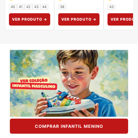
40
41
42
43
44
38
43
VER PRODUTO →
VER PRODUTO →
VER PRODUT
COMPRAR INFANTIL MENINO