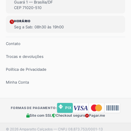
Guará 1 — Brasília/DF
CEP 71020-510
HORÁRIO
Seg a Sab: 08h30 às 19h00
Contato
Trocas e devoluções
Política de Privacidade
Minha Conta
VISA
PIX
FORMAS DE PAGAMENTO:
Site com SSL
Checkout seguro
Pagar.me
© 2026 Amparatto Calçados — CNPJ 08.873.753/0001-13