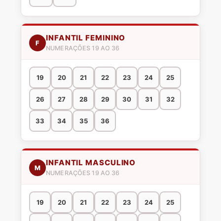
INFANTIL FEMININO
F
NUMERAÇÕES 19 AO 36
19
20
21
22
23
24
25
26
27
28
29
30
31
32
33
34
35
36
INFANTIL MASCULINO
M
NUMERAÇÕES 19 AO 36
19
20
21
22
23
24
25