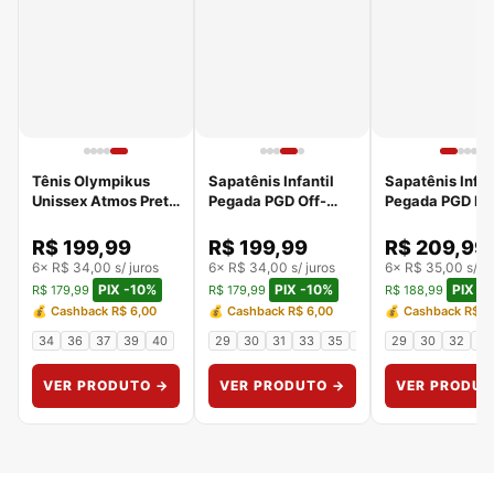
Tênis Olympikus
Sapatênis Infantil
Sapatênis Infan
Unissex Atmos Preto
Pegada PGD Off-
Pegada PGD Pr
43286101
White 370428-02
370428-03
R$ 199,99
R$ 199,99
R$ 209,99
6× R$ 34,00 s/ juros
6× R$ 34,00 s/ juros
6× R$ 35,00 s/ ju
PIX -10%
PIX -10%
PIX -
R$ 179,99
R$ 179,99
R$ 188,99
💰 Cashback R$ 6,00
💰 Cashback R$ 6,00
💰 Cashback R$ 6
34
36
37
39
40
29
30
31
33
35
36
29
30
32
34
VER PRODUTO →
VER PRODUTO →
VER PRODUT