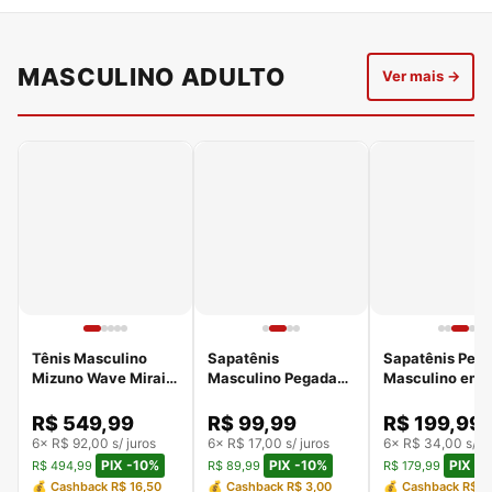
MASCULINO ADULTO
Ver mais →
Tênis Masculino
Sapatênis
Sapatênis Peg
Mizuno Wave Mirai 8
Masculino Pegada
Masculino em 
Preto
em Couro Marinho
Branco 110901
110601-05
R$ 549,99
R$ 99,99
R$ 199,99
6× R$ 92,00 s/ juros
6× R$ 17,00 s/ juros
6× R$ 34,00 s/ ju
PIX -10%
PIX -10%
PIX -
R$ 494,99
R$ 89,99
R$ 179,99
💰 Cashback R$ 16,50
💰 Cashback R$ 3,00
💰 Cashback R$ 6