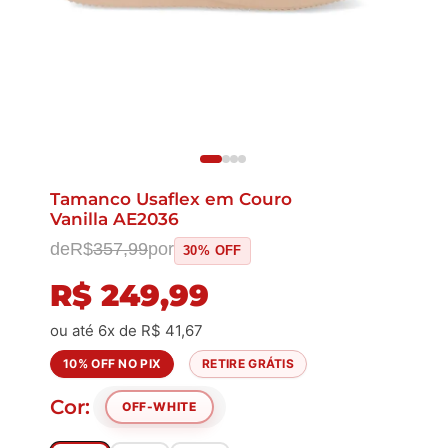
Tamanco Usaflex em Couro
Vanilla AE2036
de
R$
357,99
por
30% OFF
R$
249,99
ou até 6x de
R$
41,67
10% OFF NO PIX
RETIRE GRÁTIS
Cor:
OFF-WHITE