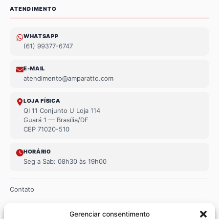
ATENDIMENTO
WHATSAPP
(61) 99377-6747
E-MAIL
atendimento@amparatto.com
LOJA FÍSICA
QI 11 Conjunto U Loja 114
Guará 1 — Brasília/DF
CEP 71020-510
HORÁRIO
Seg a Sab: 08h30 às 19h00
Contato
Trocas e devoluções
Gerenciar consentimento