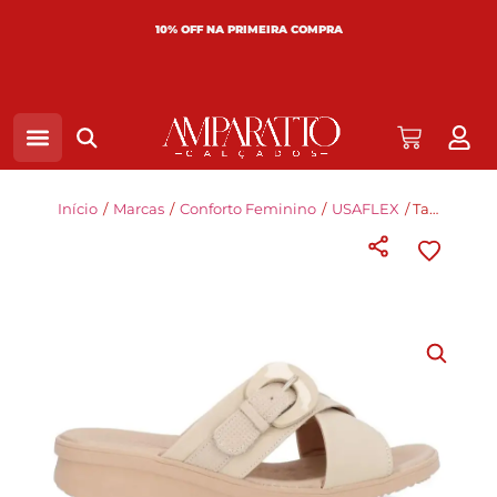
10% OFF NA PRIMEIRA COMPRA
Início
/
Marcas
/
Conforto Feminino
/
USAFLEX
/ Tamanco Usaflex em Couro Vanilla AE2036